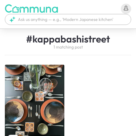
#
kappabashistreet
1
matching
post