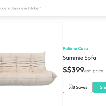
Paliano Casa
Sammie Sofa
S$399
est. price
8 Saves
Sh